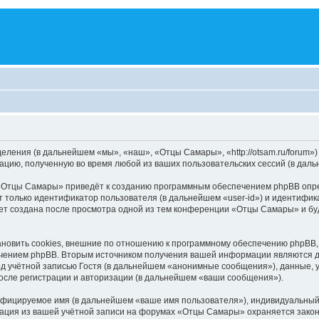
еления (в дальнейшем «мы», «наш», «Отцы Самары», «http://otsam.ru/forum»
цию, полученную во время любой из ваших пользовательских сессий (в дал
«Отцы Самары» приведёт к созданию программным обеспечением phpBB опред
 только идентификатор пользователя (в дальнейшем «user-id») и идентифика
ет создана после просмотра одной из тем конференции «Отцы Самары» и бу
вить cookies, внешние по отношению к программному обеспечению phpBB, од
чением phpBB. Вторым источником получения вашей информации являются да
д учётной записью Гостя (в дальнейшем «анонимные сообщения»), данные, 
осле регистрации и авторизации (в дальнейшем «ваши сообщения»).
ифицируемое имя (в дальнейшем «ваше имя пользователя»), индивидуальный 
мация из вашей учётной записи на форумах «Отцы Самары» охраняется зак