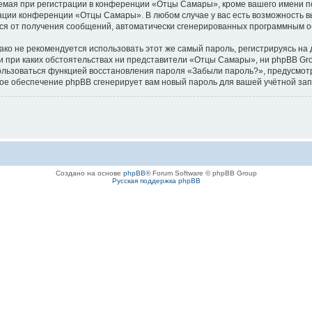
ая при регистрации в конференции «Отцы Самары», кроме вашего имени пол
рации конференции «Отцы Самары». В любом случае у вас есть возможность в
аться от получения сообщений, автоматически сгенерированных программным 
 не рекомендуется использовать этот же самый пароль, регистрируясь на д
и при каких обстоятельствах ни представители «Отцы Самары», ни phpBB Grou
спользоваться функцией восстановления пароля «Забыли пароль?», предусм
ное обеспечение phpBB сгенерирует вам новый пароль для вашей учётной зап
Создано на основе
phpBB
® Forum Software © phpBB Group
Русская поддержка phpBB