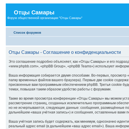
Отцы Самары
Форум общественной организации "Отцы Самары"
Список форумов
Отцы Самары - Соглашение о конфиденциальности
Это соглашение подробно объясняет, как «Отцы Самары» и его подразд
«www.phpbb.com», «phpBB Group», «phpBB Teams») используют информа
Ваша информация собирается двумя способами. Во-первых, просмотр 
папку временных файлов вашего браузера). Первые две cookie содержат
присвоенные вам программным обеспечением phpBB. Третья cookie буд
темах, повышая таким образом удобство работы с форумами.
Также во время просмотра конференции «Отцы Самары» мы можем устано
рассмотрение страниц, созданных исключительно программным обеспе
но не исчерпываются, следующие данные: сообщения, размещённые по
дальнейшем «ваша учётная запись») и сообщения, оставленные вами п
Ваша учётная запись будет содержать, как минимум, однозначно идент
реальный адрес email (в дальнейшем «ваш адрес email»). Ваша инфор