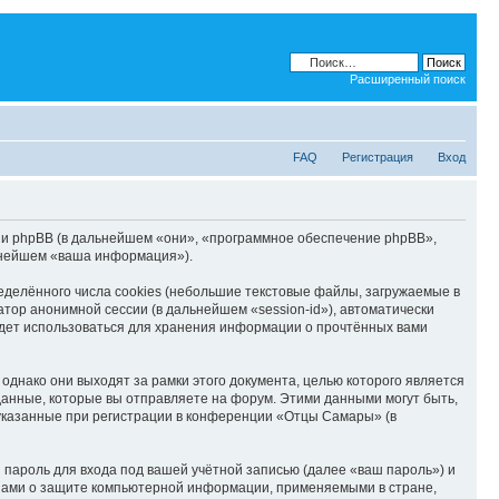
Расширенный поиск
FAQ
Регистрация
Вход
) и phpBB (в дальнейшем «они», «программное обеспечение phpBB»,
ьнейшем «ваша информация»).
елённого числа cookies (небольшие текстовые файлы, загружаемые в
тор анонимной сессии (в дальнейшем «session-id»), автоматически
дет использоваться для хранения информации о прочтённых вами
нако они выходят за рамки этого документа, целью которого является
нные, которые вы отправляете на форум. Этими данными могут быть,
указанные при регистрации в конференции «Отцы Самары» (в
пароль для входа под вашей учётной записью (далее «ваш пароль») и
онами о защите компьютерной информации, применяемыми в стране,