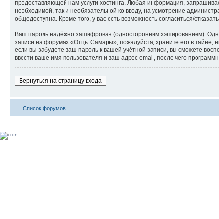
предоставляющей нам услуги хостинга. Любая информация, запрашиваем
необходимой, так и необязательной ко вводу, на усмотрение админист
общедоступна. Кроме того, у вас есть возможность согласиться/отказ
Ваш пароль надёжно зашифрован (односторонним хэшированием). Однако
записи на форумах «Отцы Самары», пожалуйста, храните его в тайне, н
если вы забудете ваш пароль к вашей учётной записи, вы сможете во
ввести ваше имя пользователя и ваш адрес email, после чего программ
Вернуться на страницу входа
Список форумов