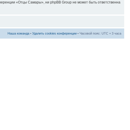
нференции «Отцы Самары», ни phpBB Group не может быть ответственна
Наша команда
•
Удалить cookies конференции
• Часовой пояс: UTC + 3 часа