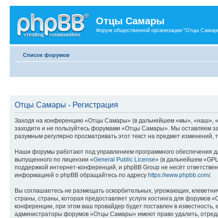
Отцы Самары
Форум общественной организации "Отцы Самар
Список форумов
Отцы Самары - Регистрация
Заходя на конференцию «Отцы Самары» (в дальнейшем «мы», «наш», «Отц
заходите и не пользуйтесь форумами «Отцы Самары». Мы оставляем за 
разумным регулярно просматривать этот текст на предмет изменений, 
Наши форумы работают под управлением программного обеспечения дл
выпущенного по лицензии «
General Public License
» (в дальнейшем «GPL
поддержкой интернет-конференций, и phpBB Group не несёт ответствен
информацией о phpBB обращайтесь по адресу
https://www.phpbb.com/
.
Вы соглашаетесь не размещать оскорбительных, угрожающих, клеветни
страны, страны, которая предоставляет услуги хостинга для форумов
конференции, при этом ваш провайдер будет поставлен в известность, 
администраторы форумов «Отцы Самары» имеют право удалить, отредакт