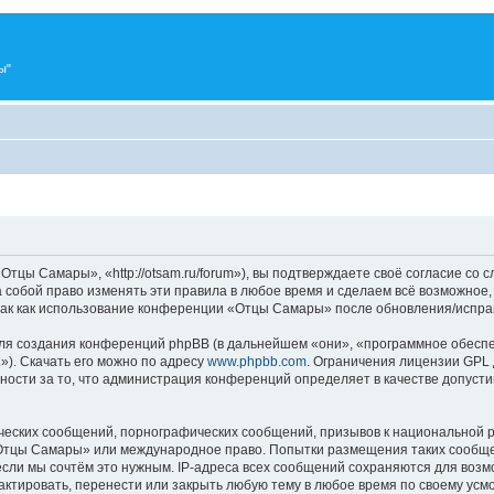
ы"
ы Самары», «http://otsam.ru/forum»), вы подтверждаете своё согласие со с
собой право изменять эти правила в любое время и сделаем всё возможное, 
так как использование конференции «Отцы Самары» после обновления/исправ
я создания конференций phpBB (в дальнейшем «они», «программное обеспе
»). Скачать его можно по адресу
www.phpbb.com
. Ограничения лицензии GPL 
ности за то, что администрация конференций определяет в качестве допусти
ческих сообщений, порнографических сообщений, призывов к национальной р
 «Отцы Самары» или международное право. Попытки размещения таких сообщ
если мы сочтём это нужным. IP-адреса всех сообщений сохраняются для возм
ировать, перенести или закрыть любую тему в любое время по своему усмот