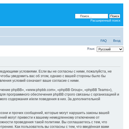
Расширенный поиск
FAQ
Вход
Язык:
ледующими условиями. Если вы не согласны с ними, пожалуйста, не
чтобы уведомить вас об этом, однако с вашей стороны было бы
ления условий означает ваше согласие с ними.
чение phpBB», «www.phpbb.com», «phpBB Group», «phpBB Teams»),
для программного обеспечения phpBB строго связаны с организацией и
мого содержания и/или поведения в них. За дополнительной
озни и прочих сообщений, которые могут нарушить законы вашей
ений могут привести к вашему немедленному отключению от
ожности проведения такой политики. Вы соглашаетесь с тем, что
рению. Как пользователь вы согласны с тем, что введённая вами